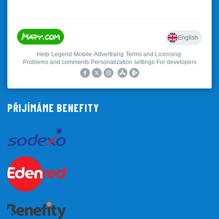
PŘIJÍMÁME BENEFITY