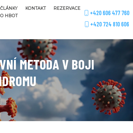
ČLÁNKY
KONTAKT
REZERVACE
+420 606 477 760
O HBOT
+420 724 810 606
VNÍ METODA V BOJI
YNDROMU