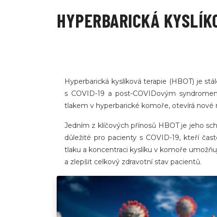
HYPERBARICKÁ KYSLÍKO
Hyperbarická kyslíková terapie (HBOT) je stá
s COVID-19 a post-COVIDovým syndromem. T
tlakem v hyperbarické komoře, otevírá nové
Jedním z klíčových přínosů HBOT je jeho scho
důležité pro pacienty s COVID-19, kteří čas
tlaku a koncentraci kyslíku v komoře umožňu
a zlepšit celkový zdravotní stav pacientů.