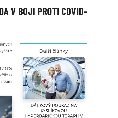
A V BOJI PROTI COVID-
ojených
Další články
vyšším
zvláště
vyššímu
h tkání
DÁRKOVÝ POUKAZ NA
KYSLÍKOVOU
HYPERBARICKOU TERAPII V