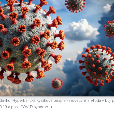
 článku: Hyperbarická kyslíková terapie - inovativní metoda v boji p
-19 a post-COVID syndromu