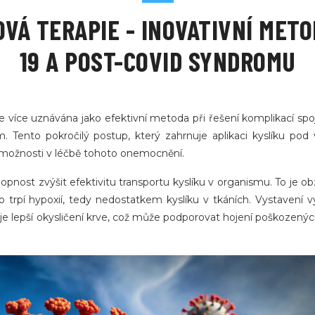
VÁ TERAPIE - INOVATIVNÍ METOD
19 A POST-COVID SYNDROMU
le více uznávána jako efektivní metoda při řešení komplikací sp
ento pokročilý postup, který zahrnuje aplikaci kyslíku pod 
 možnosti v léčbě tohoto onemocnění.
pnost zvýšit efektivitu transportu kyslíku v organismu. To je ob
to trpí hypoxií, tedy nedostatkem kyslíku v tkáních. Vystavení 
je lepší okysličení krve, což může podporovat hojení poškozenýc