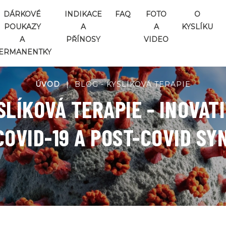
DÁRKOVÉ
INDIKACE
FAQ
FOTO
O
POUKAZY
A
A
KYSLÍKU
A
PŘÍNOSY
VIDEO
ERMANENTKY
ÚVOD
|
BLOG - KYSLÍKOVÁ TERAPIE
LÍKOVÁ TERAPIE - INOVATI
COVID-19 A POST-COVID S