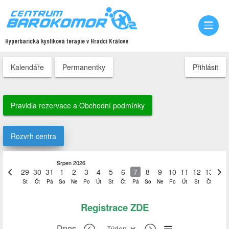
Hyperbarická kyslíková terapie v Hradci Králové
Kalendáře
Permanentky
Přihlásit
Pravidla rezervace a Obchodní podmínky
Rozvrh centra
Srpen 2026
28
29
30
31
1
2
3
4
5
6
7
8
9
10
11
12
13
14
Út
St
Čt
Pá
So
Ne
Po
Út
St
Čt
Pá
So
Ne
Po
Út
St
Čt
Pá
Registrace
ZDE
Dnes