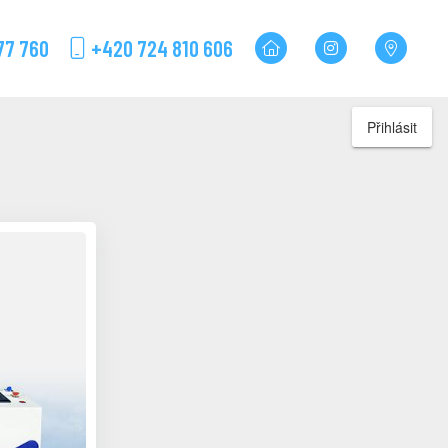
77 760
+420 724 810 606
Přihlásit