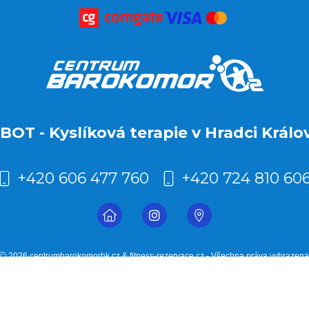
BOT - Kyslíková terapie v Hradci Králo
+420 606 477 760
+420 724 810 60
2026 centrumbarokomorhk.cz & fitness-rezervace.cz - Všechna práva vyhrazena
Rezervační systém
pro kyslíkovou terapii v Hradci Králové
Moje cookies nastavení.