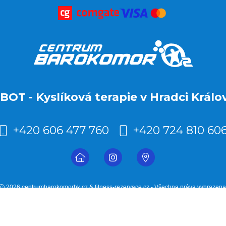
BOT - Kyslíková terapie v Hradci Králo
+420 606 477 760
+420 724 810 60
2026 centrumbarokomorhk.cz & fitness-rezervace.cz - Všechna práva vyhrazena
Rezervační systém
pro kyslíkovou terapii v Hradci Králové
Moje cookies nastavení.