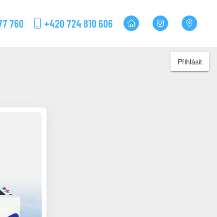
77 760
+420 724 810 606
Přihlásit