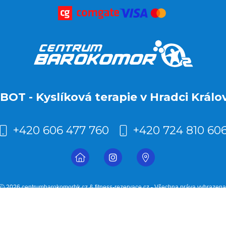
BOT - Kyslíková terapie v Hradci Králo
+420 606 477 760
+420 724 810 60
2026 centrumbarokomorhk.cz & fitness-rezervace.cz - Všechna práva vyhrazena
Rezervační systém
pro kyslíkovou terapii v Hradci Králové
Moje cookies nastavení.