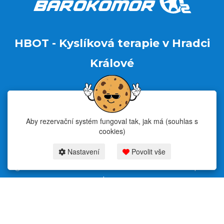
HBOT - Kyslíková terapie v Hradci
Králové
+420 606 477
+420 724 810
760
606
Aby rezervační systém fungoval tak, jak má (souhlas s
cookies)
Nastavení
Povolit vše
2026 centrumbarokomorhk.cz & fitness-rezervace.cz - Všechna práva
vyhrazena.
Rezervační systém
pro kyslíkovou terapii v Hradci Králové
Moje cookies nastavení.