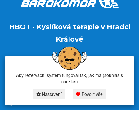
HBOT - Kyslíková terapie v Hradci
Králové
+420 606 477
+420 724 810
760
606
Aby rezervační systém fungoval tak, jak má (souhlas s
cookies)
Nastavení
Povolit vše
2026 centrumbarokomorhk.cz & fitness-rezervace.cz - Všechna práva
vyhrazena.
Rezervační systém
pro kyslíkovou terapii v Hradci Králové
Moje cookies nastavení.